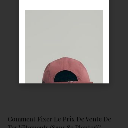
Comment Fixer Le Prix De Vente De
Tes Vêtements (sans Se Planter)?