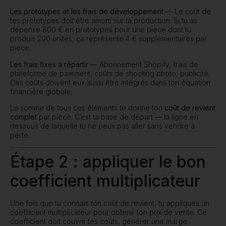
Les prototypes et les frais de développement
— Le coût de
tes prototypes doit être amorti sur ta production. Si tu as
dépensé 800 € en prototypes pour une pièce dont tu
produis 200 unités, ça représente 4 € supplémentaires par
pièce.
Les frais fixes à répartir
— Abonnement Shopify, frais de
plateforme de paiement, coûts de shooting photo, publicité.
Ces coûts doivent eux aussi être intégrés dans ton équation
financière globale.
La somme de tous ces éléments te donne ton
coût de revient
Devenez membre de notre
complet
par pièce. C’est ta base de départ — la ligne en
club de fidélité et
dessous de laquelle tu ne peux pas aller sans vendre à
bénéficiez de remises
perte.
exclusives
PROFITEZ DE - 10 % POUR
Étape 2 : appliquer le bon
VOTRE PREMIERE COMMANDE!
coefficient multiplicateur
Une fois que tu connais ton coût de revient, tu appliques un
coefficient multiplicateur pour obtenir ton prix de vente. Ce
PROFITER DE L'OFFRE - 10%
coefficient doit couvrir tes coûts, générer une marge