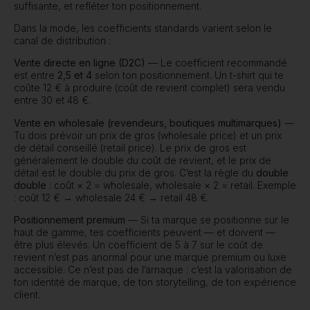
suffisante, et refléter ton positionnement.
Dans la mode, les coefficients standards varient selon le
canal de distribution :
Vente directe en ligne (D2C)
— Le coefficient recommandé
est entre
2,5 et 4
selon ton positionnement. Un t-shirt qui te
coûte 12 € à produire (coût de revient complet) sera vendu
entre 30 et 48 €.
Vente en wholesale (revendeurs, boutiques multimarques)
—
Tu dois prévoir un prix de gros (wholesale price) et un prix
de détail conseillé (retail price). Le prix de gros est
généralement le double du coût de revient, et le prix de
détail est le double du prix de gros. C’est la règle du
double
double
: coût × 2 = wholesale, wholesale × 2 = retail. Exemple
: coût 12 € → wholesale 24 € → retail 48 €.
Positionnement premium
— Si ta marque se positionne sur le
haut de gamme, tes coefficients peuvent — et doivent —
être plus élevés. Un coefficient de 5 à 7 sur le coût de
revient n’est pas anormal pour une marque premium ou luxe
accessible. Ce n’est pas de l’arnaque : c’est la valorisation de
ton identité de marque, de ton storytelling, de ton expérience
client.